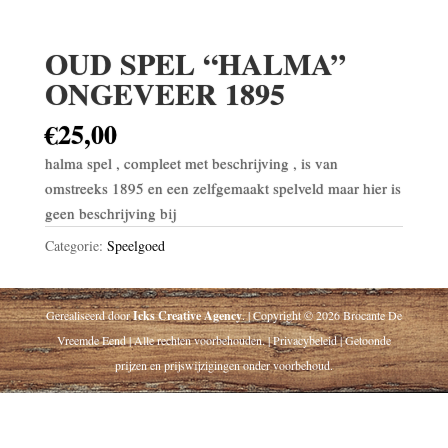
OUD SPEL “HALMA”
ONGEVEER 1895
€
25,00
halma spel , compleet met beschrijving , is van
omstreeks 1895 en een zelfgemaakt spelveld maar hier is
geen beschrijving bij
Categorie:
Speelgoed
Gerealiseerd door
Icks Creative Agency
. | Copyright © 2026 Brocante De
Vreemde Eend | Alle rechten voorbehouden. | Privacybeleid | Getoonde
prijzen en prijswijzigingen onder voorbehoud.