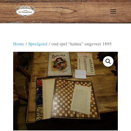
Home
/
Speelgoed
/ oud spel “halma” ongeveer 1895