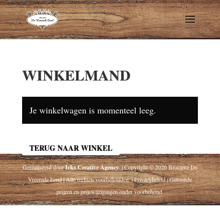
WINKELMAND
Je winkelwagen is momenteel leeg.
TERUG NAAR WINKEL
Gerealiseerd door
Icks Creative Agency
. | Copyright © 2026 Brocante De
Vreemde Eend | Alle rechten voorbehouden. | Privacybeleid | Getoonde
prijzen en prijswijzigingen onder voorbehoud.