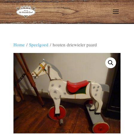
Home
/
Speelgoed
/ houten driewieler paard