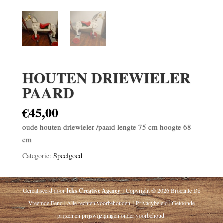
HOUTEN DRIEWIELER
PAARD
€
45,00
oude houten driewieler /paard lengte 75 cm hoogte 68
cm
Categorie:
Speelgoed
Gerealiseerd door
Icks Creative Agency
. | Copyright © 2026 Brocante De
Vreemde Eend | Alle rechten voorbehouden. | Privacybeleid | Getoonde
prijzen en prijswijzigingen onder voorbehoud.