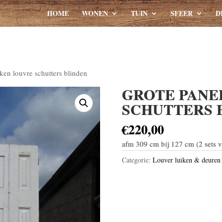
HOME
WONEN
TUIN
SFEER
D
iken louvre schutters blinden
GROTE PANE
SCHUTTERS 
€
220,00
afm 309 cm bij 127 cm (2 sets v
Categorie:
Louver luiken & deuren