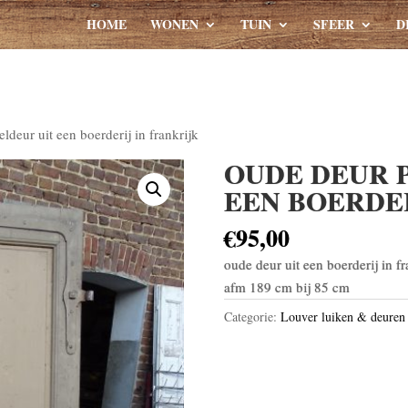
HOME
WONEN
TUIN
SFEER
D
ldeur uit een boerderij in frankrijk
OUDE DEUR 
EEN BOERDE
€
95,00
oude deur uit een boerderij in fr
afm 189 cm bij 85 cm
Categorie:
Louver luiken & deuren