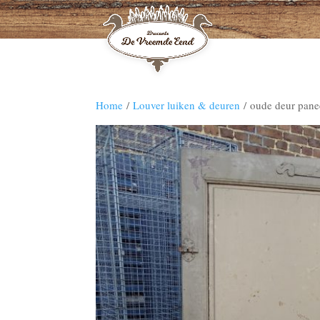
Home
/
Louver luiken & deuren
/ oude deur panee