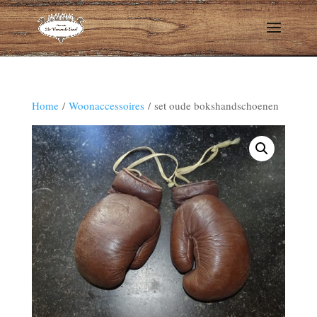
Home
/
Woonaccessoires
/ set oude bokshandschoenen