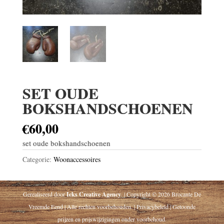
SET OUDE
BOKSHANDSCHOENEN
€
60,00
set oude bokshandschoenen
Categorie:
Woonaccessoires
Gerealiseerd door
Icks Creative Agency
. | Copyright © 2026 Brocante De
Vreemde Eend | Alle rechten voorbehouden. | Privacybeleid | Getoonde
prijzen en prijswijzigingen onder voorbehoud.