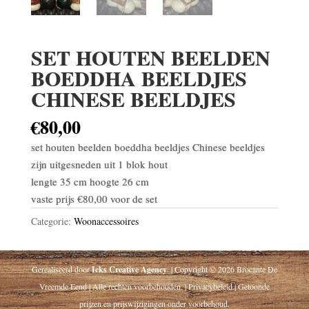
SET HOUTEN BEELDEN
BOEDDHA BEELDJES
CHINESE BEELDJES
€
80,00
set houten beelden boeddha beeldjes Chinese beeldjes
zijn uitgesneden uit 1 blok hout
lengte 35 cm hoogte 26 cm
vaste prijs €80,00 voor de set
Categorie:
Woonaccessoires
Gerealiseerd door
Icks Creative Agency
. | Copyright © 2026 Brocante De
Vreemde Eend | Alle rechten voorbehouden. | Privacybeleid | Getoonde
prijzen en prijswijzigingen onder voorbehoud.