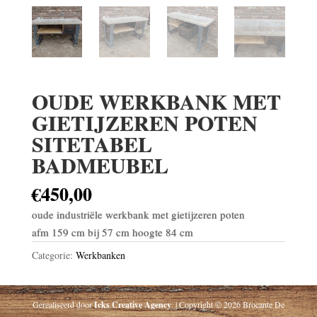
OUDE WERKBANK MET
GIETIJZEREN POTEN
SITETABEL
BADMEUBEL
€
450,00
oude industriële werkbank met gietijzeren poten
afm 159 cm bij 57 cm hoogte 84 cm
Categorie:
Werkbanken
Gerealiseerd door
Icks Creative Agency
. | Copyright © 2026 Brocante De