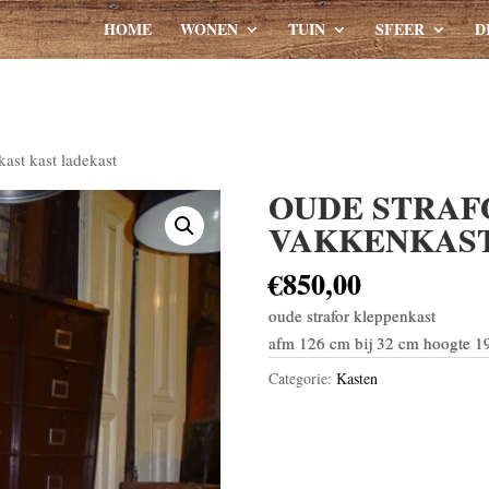
HOME
WONEN
TUIN
SFEER
D
ast kast ladekast
OUDE STRAF
VAKKENKAST
€
850,00
oude strafor kleppenkast
afm 126 cm bij 32 cm hoogte 1
Categorie:
Kasten