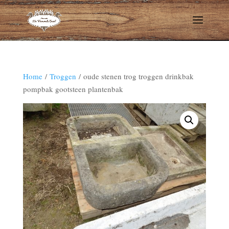
Home
/
Troggen
/ oude stenen trog troggen drinkbak
pompbak gootsteen plantenbak