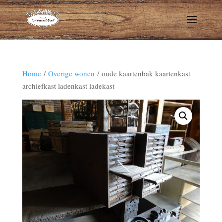
Home
/
Overige wonen
/ oude kaartenbak kaartenkast
archiefkast ladenkast ladekast