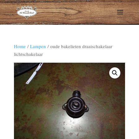
Home
/
Lampen
/ oude bakelieten draaischakelaar
lichtschakelaar