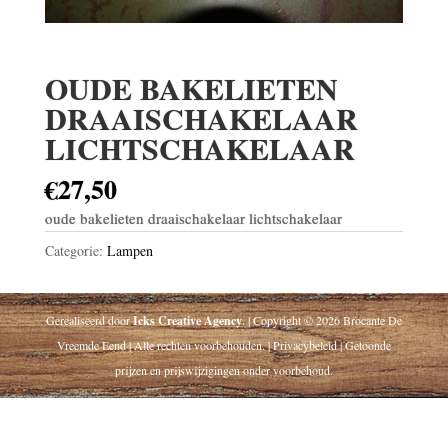
OUDE BAKELIETEN
DRAAISCHAKELAAR
LICHTSCHAKELAAR
€
27,50
oude bakelieten draaischakelaar lichtschakelaar
Categorie:
Lampen
Gerealiseerd door
Icks Creative Agency
. | Copyright © 2026 Brocante De
Vreemde Eend | Alle rechten voorbehouden. | Privacybeleid | Getoonde
prijzen en prijswijzigingen onder voorbehoud.