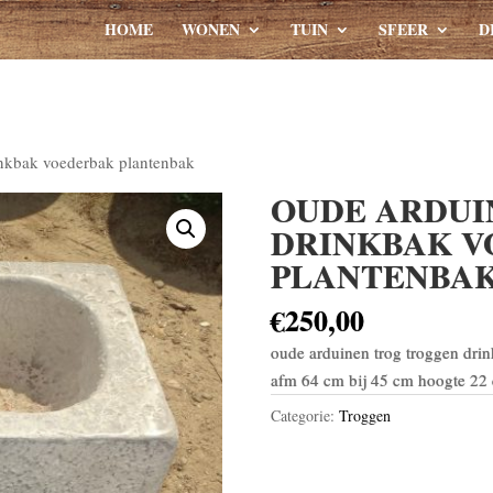
HOME
WONEN
TUIN
SFEER
D
inkbak voederbak plantenbak
OUDE ARDUI
DRINKBAK V
PLANTENBA
€
250,00
oude arduinen trog troggen dri
afm 64 cm bij 45 cm hoogte 22
Categorie:
Troggen