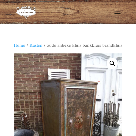
Home
/
Kasten
/ oude antieke kluis bankkluis brandkluis