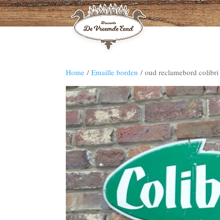
Home
/
Emaille borden
/ oud reclamebord colibri