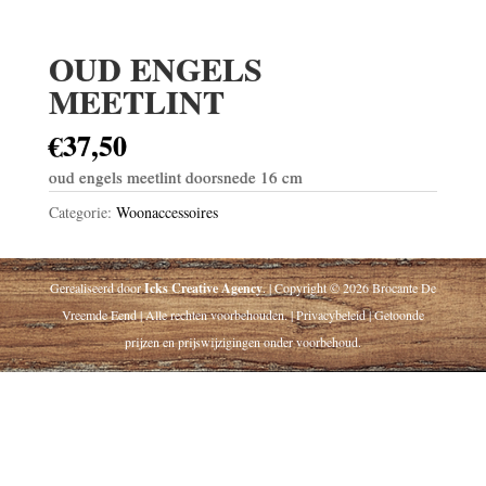
OUD ENGELS
MEETLINT
€
37,50
oud engels meetlint doorsnede 16 cm
Categorie:
Woonaccessoires
Gerealiseerd door
Icks Creative Agency
. | Copyright © 2026 Brocante De
Vreemde Eend | Alle rechten voorbehouden. | Privacybeleid | Getoonde
prijzen en prijswijzigingen onder voorbehoud.