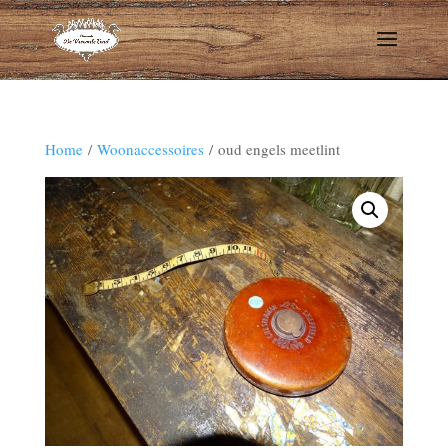
Home
/
Woonaccessoires
/ oud engels meetlint