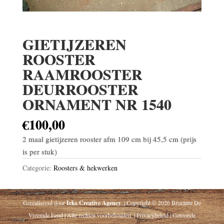
GIETIJZEREN
ROOSTER
RAAMROOSTER
DEURROOSTER
ORNAMENT NR 1540
€
100,00
2 maal gietijzeren rooster afm 109 cm bij 45,5 cm (prijs
is per stuk)
Categorie:
Roosters & hekwerken
Gerealiseerd door
Icks Creative Agency
. | Copyright © 2026 Brocante De
Vreemde Eend | Alle rechten voorbehouden. | Privacybeleid | Getoonde