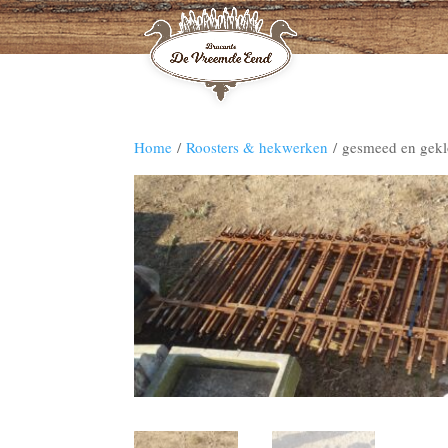
Home
/
Roosters & hekwerken
/ gesmeed en gek