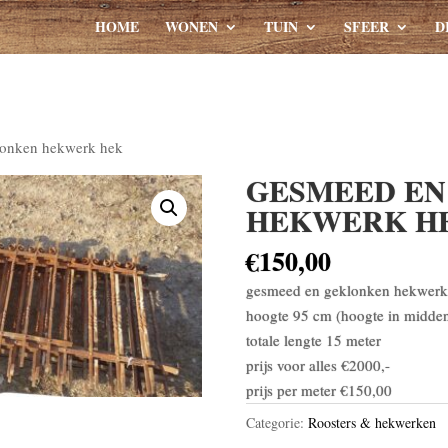
HOME
WONEN
TUIN
SFEER
D
lonken hekwerk hek
GESMEED EN
HEKWERK H
€
150,00
gesmeed en geklonken hekwerk
hoogte 95 cm (hoogte in midde
totale lengte 15 meter
prijs voor alles €2000,-
prijs per meter €150,00
Categorie:
Roosters & hekwerken