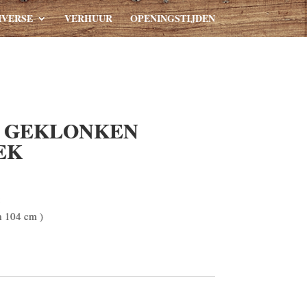
IVERSE
VERHUUR
OPENINGSTIJDEN
 GEKLONKEN
EK
n 104 cm )