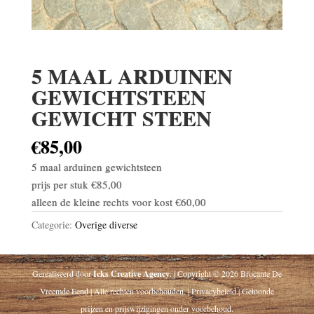
5 MAAL ARDUINEN
GEWICHTSTEEN
GEWICHT STEEN
€
85,00
5 maal arduinen gewichtsteen
prijs per stuk €85,00
alleen de kleine rechts voor kost €60,00
Categorie:
Overige diverse
Gerealiseerd door
Icks Creative Agency
. | Copyright © 2026 Brocante De
Vreemde Eend | Alle rechten voorbehouden. | Privacybeleid | Getoonde
prijzen en prijswijzigingen onder voorbehoud.