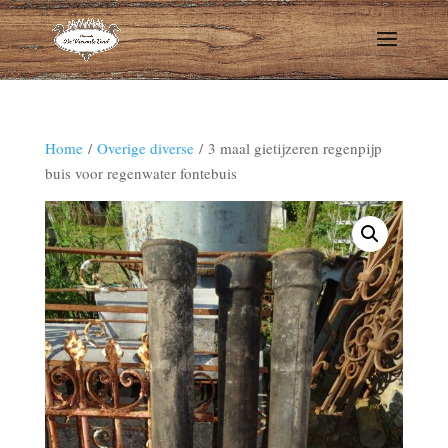
Home
/
Overige diverse
/ 3 maal gietijzeren regenpijp
buis voor regenwater fontebuis