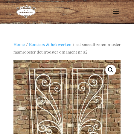
Home
/
Roosters & hekwerken
/ set smeedijzeren rooster
raamrooster deurrooster ornament nr a2