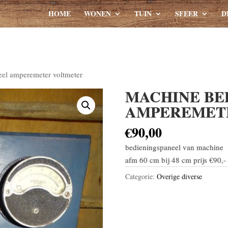
HOME
WONEN
TUIN
SFEER
D
el amperemeter voltmeter
MACHINE BE
AMPEREMET
€
90,00
bedieningspaneel van machine
afm 60 cm bij 48 cm prijs €90,-
Categorie:
Overige diverse