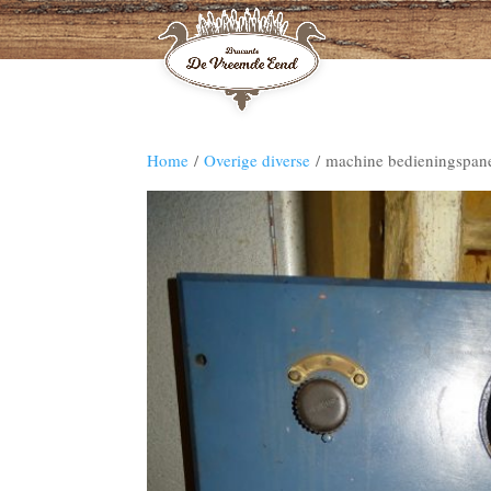
Home
/
Overige diverse
/ machine bedieningspane