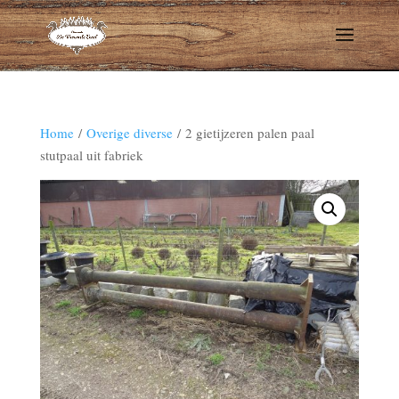
Home
/
Overige diverse
/ 2 gietijzeren palen paal
stutpaal uit fabriek