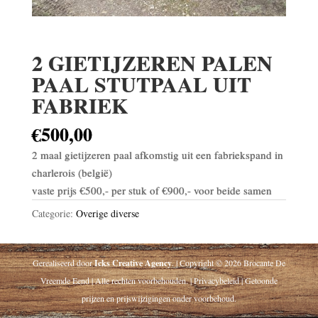
2 GIETIJZEREN PALEN
PAAL STUTPAAL UIT
FABRIEK
€
500,00
2 maal gietijzeren paal afkomstig uit een fabriekspand in
charlerois (belgië)
vaste prijs €500,- per stuk of €900,- voor beide samen
Categorie:
Overige diverse
Gerealiseerd door
Icks Creative Agency
. | Copyright © 2026 Brocante De
Vreemde Eend | Alle rechten voorbehouden. | Privacybeleid | Getoonde
prijzen en prijswijzigingen onder voorbehoud.